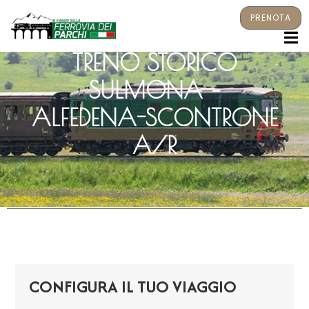
PRENOTA
M
TRENO STORICO
SULMONA –
ALFEDENA-SCONTRONE
A/R
CONFIGURA IL TUO VIAGGIO