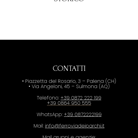
CONTATTI
• Piazzetta del Rosario, 3 – Palena (CH)
• Via Angeloni, 45 – Sulmona (AQ)
Telefono:
+39 0872 222 199
+39 0864 950 555
WhatsApp:
+39 0872222199
Mail:
info@ferroviadeiparchi.it
Mail gruppi e agenzie: