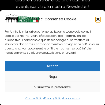
tutte le nostre offerte, promozioni ed
eventi, iscriviti alla nostra Newsletter!
Gestisci Consenso Cookie
ISCRIVITI ORA!
Per fornire le migliori esperienze, utilizziamo tecnologie come i
cookie per memorizzare e/o accedere alle informazioni del
SEGUICI SUI NOSTRI SOCIAL
dispositivo. Il consenso a queste tecnologie ci permetterà di
elaborare dati come il comportamento di navigazione o ID unici su
questo sito. Non acconsentire o ritirare il consenso può influire
negativamente su alcune caratteristiche e funzioni.
Accetta
COPYRIGHT 2018-2025 PALLENIUM TOURISM
SRL
Nega
AGENZIA VIAGGI E TOUR OPERATOR – P.IVA:
02690790692
Visualizza le preferenze
GR.DESIGN
Cookie Policy
Privacy Policy
Impressum