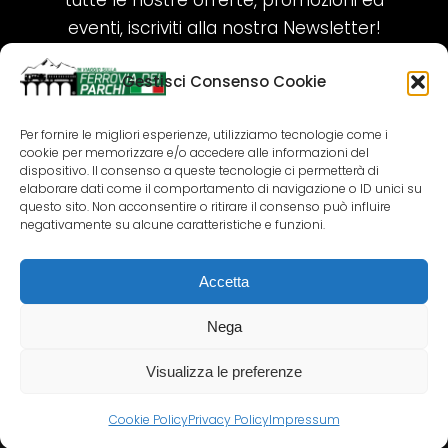
tutte le nostre offerte, promozioni ed
eventi, iscriviti alla nostra Newsletter!
Gestisci Consenso Cookie
ISCRIVITI ORA!
Per fornire le migliori esperienze, utilizziamo tecnologie come i
cookie per memorizzare e/o accedere alle informazioni del
SEGUICI SUI NOSTRI SOCIAL
dispositivo. Il consenso a queste tecnologie ci permetterà di
elaborare dati come il comportamento di navigazione o ID unici su
questo sito. Non acconsentire o ritirare il consenso può influire
negativamente su alcune caratteristiche e funzioni.
Accetta
COPYRIGHT 2018-2025 PALLENIUM TOURISM
SRL
Nega
AGENZIA VIAGGI E TOUR OPERATOR – P.IVA:
02690790692
Visualizza le preferenze
GR.DESIGN
Cookie Policy
Privacy Policy
Impressum