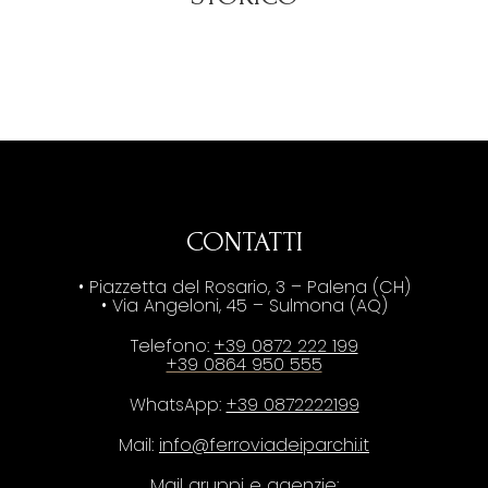
CONTATTI
• Piazzetta del Rosario, 3 – Palena (CH)
• Via Angeloni, 45 – Sulmona (AQ)
Telefono:
+39 0872 222 199
+39 0864 950 555
WhatsApp:
+39 0872222199
Mail:
info@ferroviadeiparchi.it
Mail gruppi e agenzie: