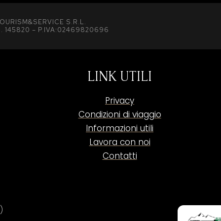
OURISM&SERVICE S.R.L.
. 145820 – P.IVA:02469820696
LINK UTILI
Privacy
Condizioni di viaggio
Informazioni utili
Lavora con noi
Contatti
)