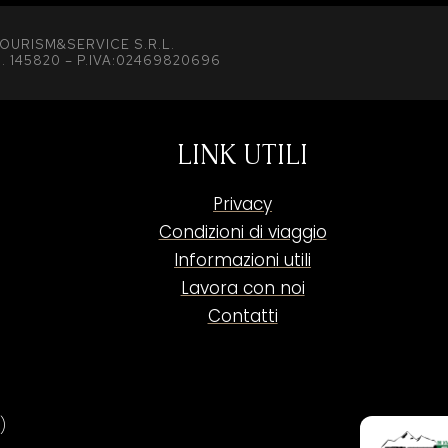
OURISM&SERVICE S.R.L.
. 145820 – P.IVA:02469820696
LINK UTILI
Privacy
Condizioni di viaggio
Informazioni utili
Lavora con noi
Contatti
)