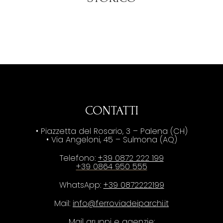
CONTATTI
• Piazzetta del Rosario, 3 – Palena (CH)
• Via Angeloni, 45 – Sulmona (AQ)
Telefono:
+39 0872 222 199
+39 0864 950 555
WhatsApp:
+39 0872222199
Mail:
info@ferroviadeiparchi.it
Mail gruppi e agenzie: