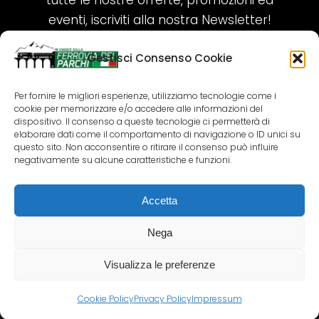
tutte le nostre offerte, promozioni ed
eventi, iscriviti alla nostra Newsletter!
Gestisci Consenso Cookie
ISCRIVITI ORA!
Per fornire le migliori esperienze, utilizziamo tecnologie come i
cookie per memorizzare e/o accedere alle informazioni del
SEGUICI SUI NOSTRI SOCIAL
dispositivo. Il consenso a queste tecnologie ci permetterà di
elaborare dati come il comportamento di navigazione o ID unici su
questo sito. Non acconsentire o ritirare il consenso può influire
negativamente su alcune caratteristiche e funzioni.
Accetta
COPYRIGHT 2018-2025 PALLENIUM TOURISM
SRL
Nega
AGENZIA VIAGGI E TOUR OPERATOR – P.IVA:
02690790692
Visualizza le preferenze
GR.DESIGN
Cookie Policy
Privacy Policy
Impressum