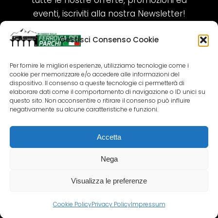
tutte le nostre offerte, promozioni ed
eventi, iscriviti alla nostra Newsletter!
Gestisci Consenso Cookie
ISCRIVITI ORA!
Per fornire le migliori esperienze, utilizziamo tecnologie come i
cookie per memorizzare e/o accedere alle informazioni del
SEGUICI SUI NOSTRI SOCIAL
dispositivo. Il consenso a queste tecnologie ci permetterà di
elaborare dati come il comportamento di navigazione o ID unici su
questo sito. Non acconsentire o ritirare il consenso può influire
negativamente su alcune caratteristiche e funzioni.
Accetta
COPYRIGHT 2018-2025 PALLENIUM TOURISM
SRL
Nega
AGENZIA VIAGGI E TOUR OPERATOR – P.IVA:
02690790692
Visualizza le preferenze
GR.DESIGN
Cookie Policy
Privacy Policy
Impressum