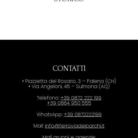
CONTATTI
• Piazzetta del Rosario, 3 – Palena (CH)
• Via Angeloni, 45 – Sulmona (AQ)
Telefono:
+39 0872 222 199
+39 0864 950 555
WhatsApp:
+39 0872222199
Mail:
info@ferroviadeiparchi.it
Mail gruppi e agenzie: