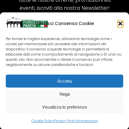
tutte le nostre offerte, promozioni ed
eventi, iscriviti alla nostra Newsletter!
Gestisci Consenso Cookie
ISCRIVITI ORA!
Per fornire le migliori esperienze, utilizziamo tecnologie come i
cookie per memorizzare e/o accedere alle informazioni del
SEGUICI SUI NOSTRI SOCIAL
dispositivo. Il consenso a queste tecnologie ci permetterà di
elaborare dati come il comportamento di navigazione o ID unici su
questo sito. Non acconsentire o ritirare il consenso può influire
negativamente su alcune caratteristiche e funzioni.
Accetta
COPYRIGHT 2018-2025 PALLENIUM TOURISM
SRL
Nega
AGENZIA VIAGGI E TOUR OPERATOR – P.IVA:
02690790692
Visualizza le preferenze
GR.DESIGN
Cookie Policy
Privacy Policy
Impressum