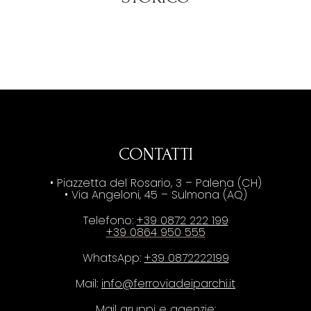
CONTATTI
• Piazzetta del Rosario, 3 – Palena (CH)
• Via Angeloni, 45 – Sulmona (AQ)
Telefono:
+39 0872 222 199
+39 0864 950 555
WhatsApp:
+39 0872222199
Mail:
info@ferroviadeiparchi.it
Mail gruppi e agenzie: