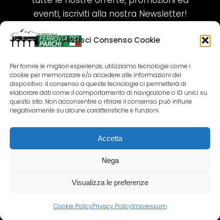
tutte le nostre offerte, promozioni ed
eventi, iscriviti alla nostra Newsletter!
Gestisci Consenso Cookie
ISCRIVITI ORA!
Per fornire le migliori esperienze, utilizziamo tecnologie come i
cookie per memorizzare e/o accedere alle informazioni del
SEGUICI SUI NOSTRI SOCIAL
dispositivo. Il consenso a queste tecnologie ci permetterà di
elaborare dati come il comportamento di navigazione o ID unici su
questo sito. Non acconsentire o ritirare il consenso può influire
negativamente su alcune caratteristiche e funzioni.
Accetta
COPYRIGHT 2018-2025 PALLENIUM TOURISM
SRL
Nega
AGENZIA VIAGGI E TOUR OPERATOR – P.IVA:
02690790692
Visualizza le preferenze
GR.DESIGN
Cookie Policy
Privacy Policy
Impressum