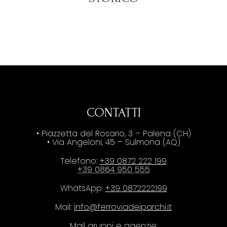
CONTATTI
• Piazzetta del Rosario, 3 – Palena (CH)
• Via Angeloni, 45 – Sulmona (AQ)
Telefono:
+39 0872 222 199
+39 0864 950 555
WhatsApp:
+39 0872222199
Mail:
info@ferroviadeiparchi.it
Mail gruppi e agenzie: