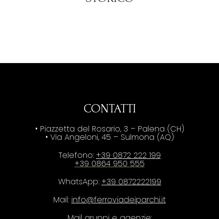
CONTATTI
• Piazzetta del Rosario, 3 – Palena (CH)
• Via Angeloni, 45 – Sulmona (AQ)
Telefono:
+39 0872 222 199
+39 0864 950 555
WhatsApp:
+39 0872222199
Mail:
info@ferroviadeiparchi.it
Mail gruppi e agenzie: