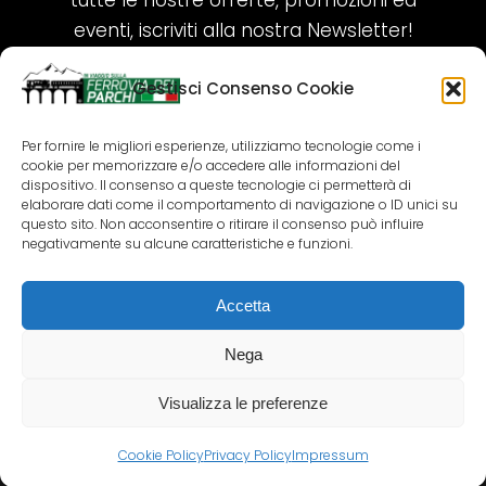
tutte le nostre offerte, promozioni ed
eventi, iscriviti alla nostra Newsletter!
Gestisci Consenso Cookie
ISCRIVITI ORA!
Per fornire le migliori esperienze, utilizziamo tecnologie come i
cookie per memorizzare e/o accedere alle informazioni del
SEGUICI SUI NOSTRI SOCIAL
dispositivo. Il consenso a queste tecnologie ci permetterà di
elaborare dati come il comportamento di navigazione o ID unici su
questo sito. Non acconsentire o ritirare il consenso può influire
negativamente su alcune caratteristiche e funzioni.
Accetta
COPYRIGHT 2018-2025 PALLENIUM TOURISM
SRL
Nega
AGENZIA VIAGGI E TOUR OPERATOR – P.IVA:
02690790692
Visualizza le preferenze
GR.DESIGN
Cookie Policy
Privacy Policy
Impressum