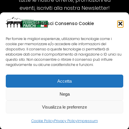
tutte le nostre offerte, promozioni ed
eventi, iscriviti alla nostra Newsletter!
Gestisci Consenso Cookie
ISCRIVITI ORA!
Per fornire le migliori esperienze, utilizziamo tecnologie come i
cookie per memorizzare e/o accedere alle informazioni del
SEGUICI SUI NOSTRI SOCIAL
dispositivo. Il consenso a queste tecnologie ci permetterà di
elaborare dati come il comportamento di navigazione o ID unici su
questo sito. Non acconsentire o ritirare il consenso può influire
negativamente su alcune caratteristiche e funzioni.
Accetta
COPYRIGHT 2018-2025 PALLENIUM TOURISM
SRL
Nega
AGENZIA VIAGGI E TOUR OPERATOR – P.IVA:
02690790692
Visualizza le preferenze
GR.DESIGN
Cookie Policy
Privacy Policy
Impressum