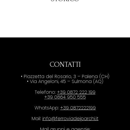
CONTATTI
• Piazzetta del Rosario, 3 – Palena (CH)
• Via Angeloni, 45 – Sulmona (AQ)
Telefono:
+39 0872 222 199
+39 0864 950 555
WhatsApp:
+39 0872222199
Mail:
info@ferroviadeiparchi.it
Mail gruppi e agenzie: