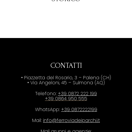
CONTATTI
• Piazzetta del Rosario, 3 – Palena (CH)
• Via Angeloni, 45 – Sulmona (AQ)
Telefono:
+39 0872 222 199
+39 0864 950 555
WhatsApp:
+39 0872222199
Mail:
info@ferroviadeiparchi.it
Mail gruppi e agenzie: