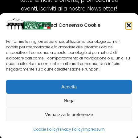
tutte le nostre offerte, promozioni ed
eventi, iscriviti alla nostra Newsletter!
Gestisci Consenso Cookie
ISCRIVITI ORA!
Per fornire le migliori esperienze, utilizziamo tecnologie come i
cookie per memorizzare e/o accedere alle informazioni del
SEGUICI SUI NOSTRI SOCIAL
dispositivo. Il consenso a queste tecnologie ci permetterà di
elaborare dati come il comportamento di navigazione o ID unici su
questo sito. Non acconsentire o ritirare il consenso può influire
negativamente su alcune caratteristiche e funzioni.
Accetta
COPYRIGHT 2018-2025 PALLENIUM TOURISM
SRL
Nega
AGENZIA VIAGGI E TOUR OPERATOR – P.IVA:
02690790692
Visualizza le preferenze
GR.DESIGN
Cookie Policy
Privacy Policy
Impressum