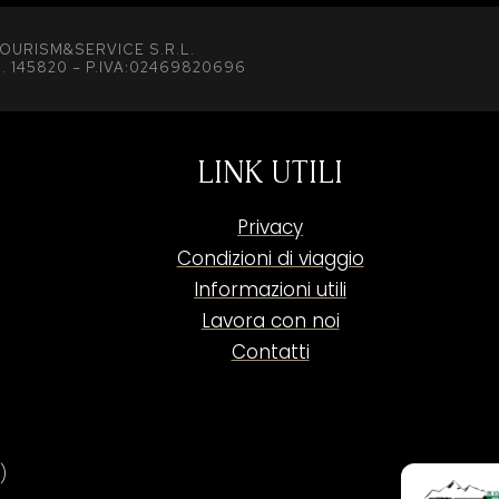
OURISM&SERVICE S.R.L.
. 145820 – P.IVA:02469820696
LINK UTILI
Privacy
Condizioni di viaggio
Informazioni utili
Lavora con noi
Contatti
)