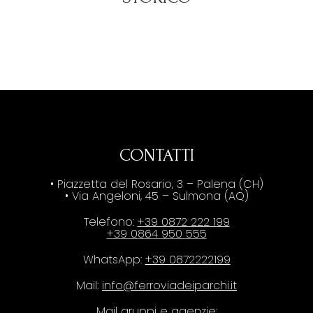
CONTATTI
• Piazzetta del Rosario, 3 – Palena (CH)
• Via Angeloni, 45 – Sulmona (AQ)
Telefono:
+39 0872 222 199
+39 0864 950 555
WhatsApp:
+39 0872222199
Mail:
info@ferroviadeiparchi.it
Mail gruppi e agenzie: