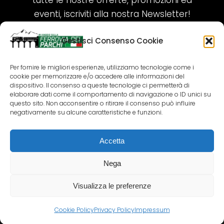
tutte le nostre offerte, promozioni ed
eventi, iscriviti alla nostra Newsletter!
Gestisci Consenso Cookie
ISCRIVITI ORA!
Per fornire le migliori esperienze, utilizziamo tecnologie come i
cookie per memorizzare e/o accedere alle informazioni del
SEGUICI SUI NOSTRI SOCIAL
dispositivo. Il consenso a queste tecnologie ci permetterà di
elaborare dati come il comportamento di navigazione o ID unici su
questo sito. Non acconsentire o ritirare il consenso può influire
negativamente su alcune caratteristiche e funzioni.
Accetta
COPYRIGHT 2018-2025 PALLENIUM TOURISM
SRL
Nega
AGENZIA VIAGGI E TOUR OPERATOR – P.IVA:
02690790692
Visualizza le preferenze
GR.DESIGN
Cookie Policy
Privacy Policy
Impressum