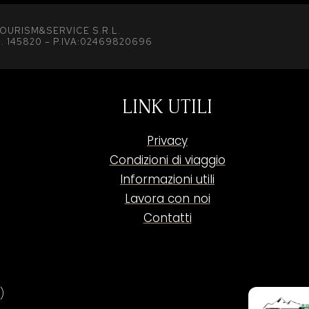
OURISM&SERVICE S.R.L.
. 145820 – P.IVA:02469820696
LINK UTILI
Privacy
Condizioni di viaggio
Informazioni utili
Lavora con noi
Contatti
)