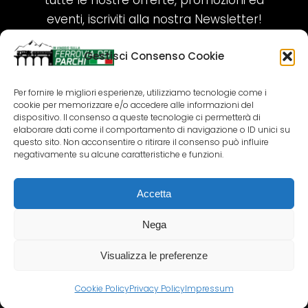
tutte le nostre offerte, promozioni ed
eventi, iscriviti alla nostra Newsletter!
Gestisci Consenso Cookie
ISCRIVITI ORA!
Per fornire le migliori esperienze, utilizziamo tecnologie come i
cookie per memorizzare e/o accedere alle informazioni del
SEGUICI SUI NOSTRI SOCIAL
dispositivo. Il consenso a queste tecnologie ci permetterà di
elaborare dati come il comportamento di navigazione o ID unici su
questo sito. Non acconsentire o ritirare il consenso può influire
negativamente su alcune caratteristiche e funzioni.
Accetta
COPYRIGHT 2018-2025 PALLENIUM TOURISM
SRL
Nega
AGENZIA VIAGGI E TOUR OPERATOR – P.IVA:
02690790692
Visualizza le preferenze
GR.DESIGN
Cookie Policy
Privacy Policy
Impressum