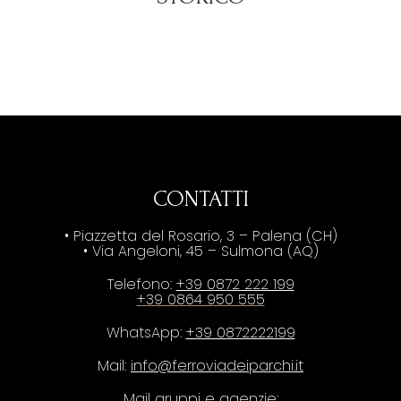
CONTATTI
• Piazzetta del Rosario, 3 – Palena (CH)
• Via Angeloni, 45 – Sulmona (AQ)
Telefono:
+39 0872 222 199
+39 0864 950 555
WhatsApp:
+39 0872222199
Mail:
info@ferroviadeiparchi.it
Mail gruppi e agenzie: