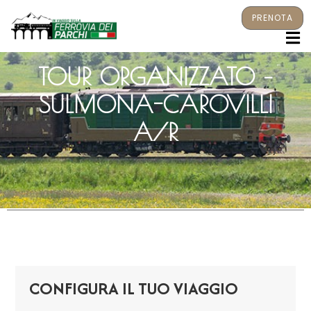
PRENOTA
M
TOUR ORGANIZZATO –
SULMONA-CAROVILLI
A/R
CONFIGURA IL TUO VIAGGIO