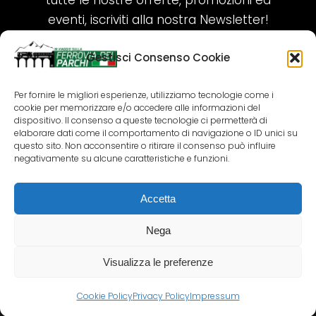
tutte le nostre offerte, promozioni ed
eventi, iscriviti alla nostra Newsletter!
Gestisci Consenso Cookie
ISCRIVITI ORA!
Per fornire le migliori esperienze, utilizziamo tecnologie come i
cookie per memorizzare e/o accedere alle informazioni del
SEGUICI SUI NOSTRI SOCIAL
dispositivo. Il consenso a queste tecnologie ci permetterà di
elaborare dati come il comportamento di navigazione o ID unici su
questo sito. Non acconsentire o ritirare il consenso può influire
negativamente su alcune caratteristiche e funzioni.
Accetta
COPYRIGHT 2018-2025 PALLENIUM TOURISM
SRL
Nega
AGENZIA VIAGGI E TOUR OPERATOR – P.IVA:
02690790692
Visualizza le preferenze
GR.DESIGN
Cookie Policy
Privacy Policy
Impressum