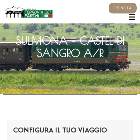
PRENOTA
M
SULMONA – CASTEL DI
SANGRO A/R
CONFIGURA IL TUO VIAGGIO