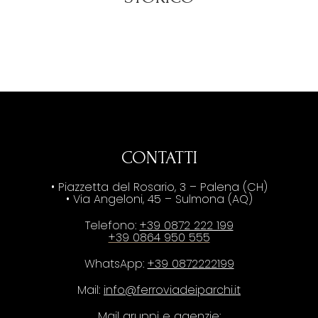
CONTATTI
• Piazzetta del Rosario, 3 – Palena (CH)
• Via Angeloni, 45 – Sulmona (AQ)
Telefono:
+39 0872 222 199
+39 0864 950 555
WhatsApp:
+39 0872222199
Mail:
info@ferroviadeiparchi.it
Mail gruppi e agenzie: