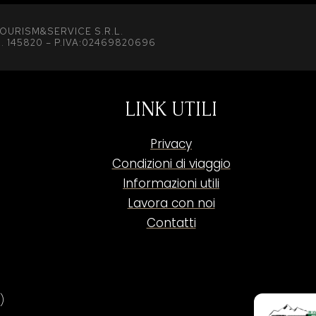
OURISM&SERVICE S.R.L.
. 145820 – P.IVA:02469820696
LINK UTILI
Privacy
Condizioni di viaggio
Informazioni utili
Lavora con noi
Contatti
)