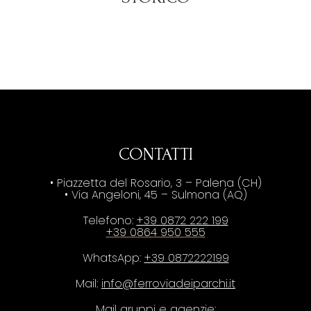
CONTATTI
• Piazzetta del Rosario, 3 – Palena (CH)
• Via Angeloni, 45 – Sulmona (AQ)
Telefono:
+39 0872 222 199
+39 0864 950 555
WhatsApp:
+39 0872222199
Mail:
info@ferroviadeiparchi.it
Mail gruppi e agenzie: