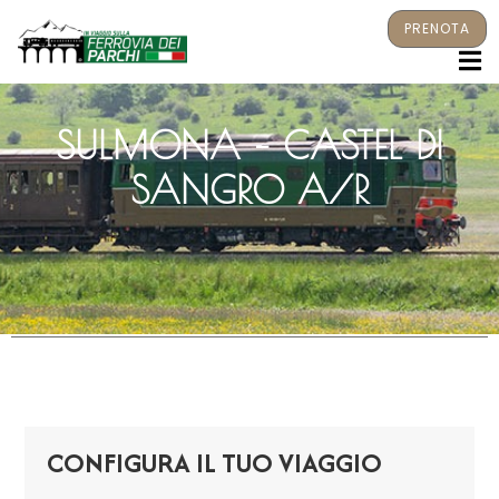
PRENOTA
M
SULMONA – CASTEL DI
SANGRO A/R
CONFIGURA IL TUO VIAGGIO