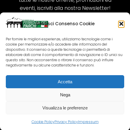
tutte le nostre offerte, promozioni ed
eventi, iscriviti alla nostra Newsletter!
Gestisci Consenso Cookie
ISCRIVITI ORA!
Per fornire le migliori esperienze, utilizziamo tecnologie come i
cookie per memorizzare e/o accedere alle informazioni del
SEGUICI SUI NOSTRI SOCIAL
dispositivo. Il consenso a queste tecnologie ci permetterà di
elaborare dati come il comportamento di navigazione o ID unici su
questo sito. Non acconsentire o ritirare il consenso può influire
negativamente su alcune caratteristiche e funzioni.
Accetta
COPYRIGHT 2018-2025 PALLENIUM TOURISM
SRL
Nega
AGENZIA VIAGGI E TOUR OPERATOR – P.IVA:
02690790692
Visualizza le preferenze
GR.DESIGN
Cookie Policy
Privacy Policy
Impressum