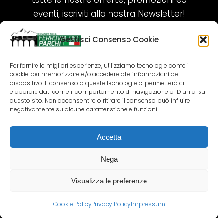
tutte le nostre offerte, promozioni ed
eventi, iscriviti alla nostra Newsletter!
Gestisci Consenso Cookie
ISCRIVITI ORA!
Per fornire le migliori esperienze, utilizziamo tecnologie come i
cookie per memorizzare e/o accedere alle informazioni del
SEGUICI SUI NOSTRI SOCIAL
dispositivo. Il consenso a queste tecnologie ci permetterà di
elaborare dati come il comportamento di navigazione o ID unici su
questo sito. Non acconsentire o ritirare il consenso può influire
negativamente su alcune caratteristiche e funzioni.
Accetta
COPYRIGHT 2018-2025 PALLENIUM TOURISM
SRL
Nega
AGENZIA VIAGGI E TOUR OPERATOR – P.IVA:
02690790692
Visualizza le preferenze
GR.DESIGN
Cookie Policy
Privacy Policy
Impressum