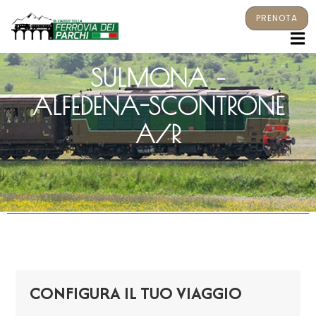
PRENOTA
M
SULMONA –
ALFEDENA-SCONTRONE
A/R
CONFIGURA IL TUO VIAGGIO