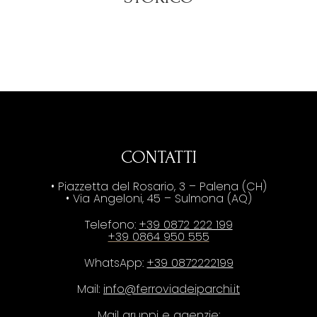
CONTATTI
• Piazzetta del Rosario, 3 – Palena (CH)
• Via Angeloni, 45 – Sulmona (AQ)
Telefono:
+39 0872 222 199
+39 0864 950 555
WhatsApp:
+39 0872222199
Mail:
info@ferroviadeiparchi.it
Mail gruppi e agenzie: