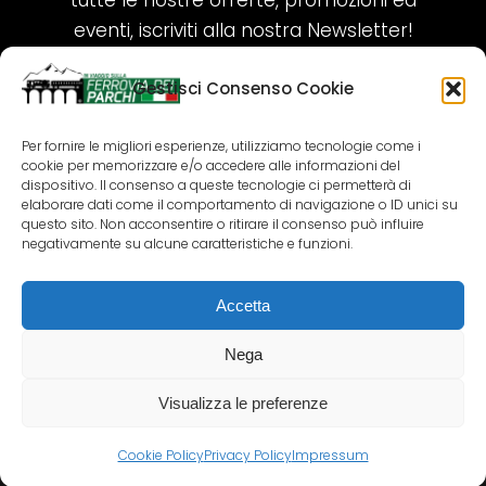
tutte le nostre offerte, promozioni ed
eventi, iscriviti alla nostra Newsletter!
Gestisci Consenso Cookie
ISCRIVITI ORA!
Per fornire le migliori esperienze, utilizziamo tecnologie come i
cookie per memorizzare e/o accedere alle informazioni del
SEGUICI SUI NOSTRI SOCIAL
dispositivo. Il consenso a queste tecnologie ci permetterà di
elaborare dati come il comportamento di navigazione o ID unici su
questo sito. Non acconsentire o ritirare il consenso può influire
negativamente su alcune caratteristiche e funzioni.
Accetta
COPYRIGHT 2018-2025 PALLENIUM TOURISM
SRL
Nega
AGENZIA VIAGGI E TOUR OPERATOR – P.IVA:
02690790692
Visualizza le preferenze
GR.DESIGN
Cookie Policy
Privacy Policy
Impressum