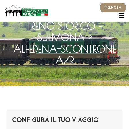
PRENOTA
M
TRENO STORICO –
SULMONA >
ALFEDENA-SCONTRONE
A/R
CONFIGURA IL TUO VIAGGIO