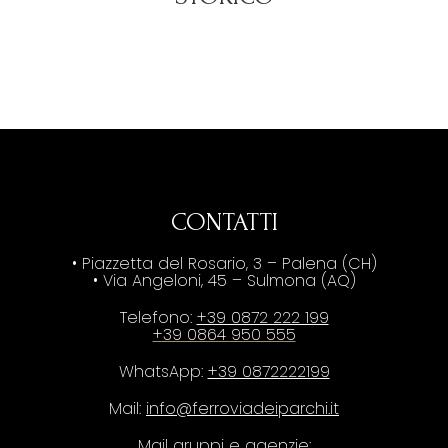
CONTATTI
• Piazzetta del Rosario, 3 – Palena (CH)
• Via Angeloni, 45 – Sulmona (AQ)
Telefono:
+39 0872 222 199
+39 0864 950 555
WhatsApp:
+39 0872222199
Mail:
info@ferroviadeiparchi.it
Mail gruppi e agenzie: