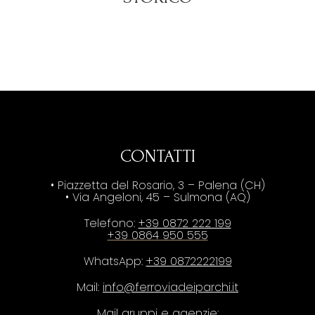
CONTATTI
• Piazzetta del Rosario, 3 – Palena (CH)
• Via Angeloni, 45 – Sulmona (AQ)
Telefono:
+39 0872 222 199
+39 0864 950 555
WhatsApp:
+39 0872222199
Mail:
info@ferroviadeiparchi.it
Mail gruppi e agenzie: