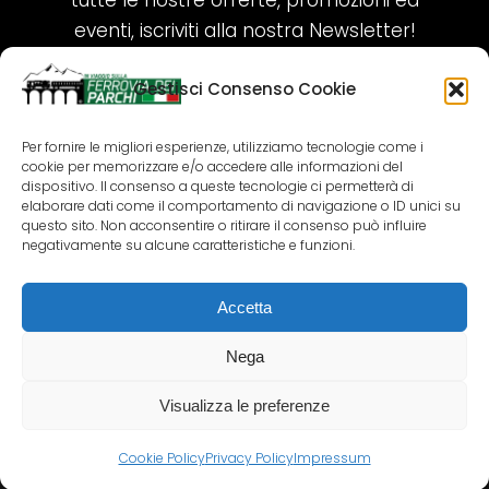
tutte le nostre offerte, promozioni ed
eventi, iscriviti alla nostra Newsletter!
Gestisci Consenso Cookie
ISCRIVITI ORA!
Per fornire le migliori esperienze, utilizziamo tecnologie come i
cookie per memorizzare e/o accedere alle informazioni del
SEGUICI SUI NOSTRI SOCIAL
dispositivo. Il consenso a queste tecnologie ci permetterà di
elaborare dati come il comportamento di navigazione o ID unici su
questo sito. Non acconsentire o ritirare il consenso può influire
negativamente su alcune caratteristiche e funzioni.
Accetta
COPYRIGHT 2018-2025 PALLENIUM TOURISM
SRL
Nega
AGENZIA VIAGGI E TOUR OPERATOR – P.IVA:
02690790692
Visualizza le preferenze
GR.DESIGN
Cookie Policy
Privacy Policy
Impressum