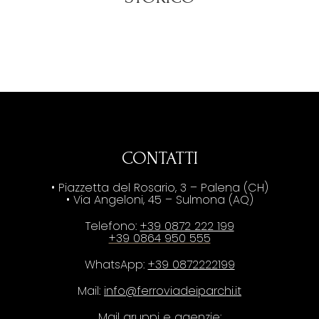
CONTATTI
• Piazzetta del Rosario, 3 – Palena (CH)
• Via Angeloni, 45 – Sulmona (AQ)
Telefono:
+39 0872 222 199
+39 0864 950 555
WhatsApp:
+39 0872222199
Mail:
info@ferroviadeiparchi.it
Mail gruppi e agenzie: