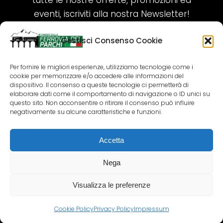
tutte le nostre offerte, promozioni ed
eventi, iscriviti alla nostra Newsletter!
Gestisci Consenso Cookie
ISCRIVITI ORA!
Per fornire le migliori esperienze, utilizziamo tecnologie come i
cookie per memorizzare e/o accedere alle informazioni del
SEGUICI SUI NOSTRI SOCIAL
dispositivo. Il consenso a queste tecnologie ci permetterà di
elaborare dati come il comportamento di navigazione o ID unici su
questo sito. Non acconsentire o ritirare il consenso può influire
negativamente su alcune caratteristiche e funzioni.
Accetta
COPYRIGHT 2018-2025 PALLENIUM TOURISM
SRL
Nega
AGENZIA VIAGGI E TOUR OPERATOR – P.IVA:
02690790692
Visualizza le preferenze
GR.DESIGN
Cookie Policy
Privacy Policy
Impressum