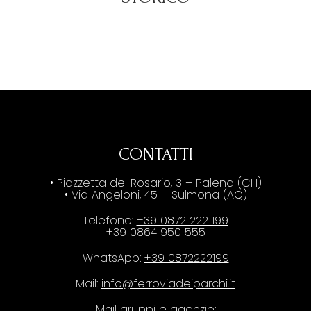
CONTATTI
• Piazzetta del Rosario, 3 – Palena (CH)
• Via Angeloni, 45 – Sulmona (AQ)
Telefono:
+39 0872 222 199
+39 0864 950 555
WhatsApp:
+39 0872222199
Mail:
info@ferroviadeiparchi.it
Mail gruppi e agenzie: