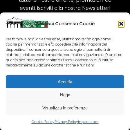
tutte le nostre offerte, promozioni ed
eventi, iscriviti alla nostra Newsletter!
Gestisci Consenso Cookie
ISCRIVITI ORA!
Per fornire le migliori esperienze, utilizziamo tecnologie come i
cookie per memorizzare e/o accedere alle informazioni del
SEGUICI SUI NOSTRI SOCIAL
dispositivo. Il consenso a queste tecnologie ci permetterà di
elaborare dati come il comportamento di navigazione o ID unici su
questo sito. Non acconsentire o ritirare il consenso può influire
negativamente su alcune caratteristiche e funzioni.
Accetta
COPYRIGHT 2018-2025 PALLENIUM TOURISM
SRL
Nega
AGENZIA VIAGGI E TOUR OPERATOR – P.IVA:
02690790692
Visualizza le preferenze
GR.DESIGN
Cookie Policy
Privacy Policy
Impressum