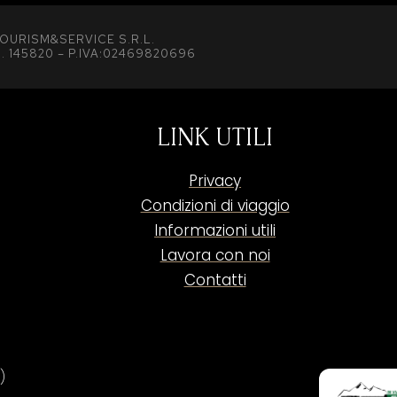
OURISM&SERVICE S.R.L.
. 145820 – P.IVA:02469820696
LINK UTILI
Privacy
Condizioni di viaggio
Informazioni utili
Lavora con noi
Contatti
)